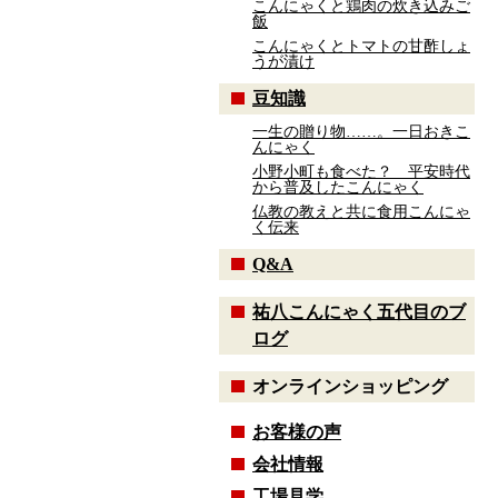
こんにゃくと鶏肉の炊き込みご
飯
こんにゃくとトマトの甘酢しょ
うが漬け
豆知識
一生の贈り物……。一日おきこ
んにゃく
小野小町も食べた？ 平安時代
から普及したこんにゃく
仏教の教えと共に食用こんにゃ
く伝来
Q&A
祐八こんにゃく五代目のブ
ログ
オンラインショッピング
お客様の声
会社情報
工場見学