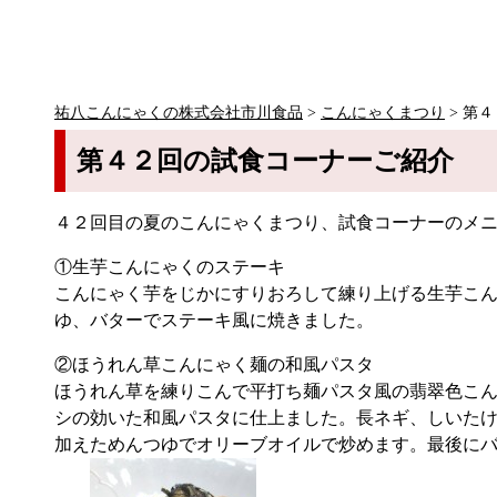
祐八こんにゃくの株式会社市川食品
>
こんにゃくまつり
>
第４
第４２回の試食コーナーご紹介
４２回目の夏のこんにゃくまつり、試食コーナーのメ
①生芋こんにゃくのステーキ
こんにゃく芋をじかにすりおろして練り上げる生芋こ
ゆ、バターでステーキ風に焼きました。
②ほうれん草こんにゃく麺の和風パスタ
ほうれん草を練りこんで平打ち麺パスタ風の翡翠色こ
シの効いた和風パスタに仕上ました。長ネギ、しいた
加えためんつゆでオリーブオイルで炒めます。最後に